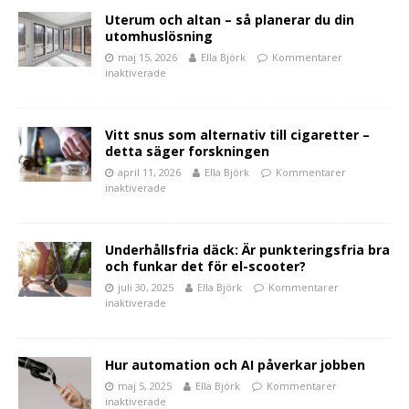
Uterum och altan – så planerar du din
utomhuslösning
maj 15, 2026
Ella Björk
Kommentarer
inaktiverade
Vitt snus som alternativ till cigaretter –
detta säger forskningen
april 11, 2026
Ella Björk
Kommentarer
inaktiverade
Underhållsfria däck: Är punkteringsfria bra
och funkar det för el-scooter?
juli 30, 2025
Ella Björk
Kommentarer
inaktiverade
Hur automation och AI påverkar jobben
maj 5, 2025
Ella Björk
Kommentarer
inaktiverade