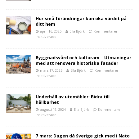
Hur små förändringar kan öka värdet på
ditt hem
april 16, 2025
Ella Björk
Kommentarer
inaktiverade
Byggnadsvård och kulturarv – Utmaningar
med att renovera historiska fasader
mars 17, 2025
Ella Björk
Kommentarer
inaktiverade
Underhåll av utemöbler: Bidra till
hållbarhet
augusti 19, 2024
Ella Björk
Kommentarer
inaktiverade
7 mars: Dagen då Sverige gick med i Nato