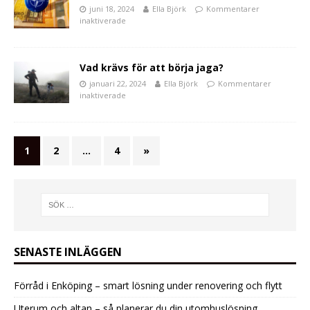
juni 18, 2024
Ella Björk
Kommentarer
inaktiverade
Vad krävs för att börja jaga?
januari 22, 2024
Ella Björk
Kommentarer
inaktiverade
1
2
…
4
»
SENASTE INLÄGGEN
Förråd i Enköping – smart lösning under renovering och flytt
Uterum och altan – så planerar du din utomhuslösning