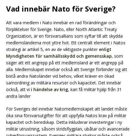
Vad innebär Nato för Sverige?
Att vara medlem i Nato innebär en rad förändringar och
förpliktelser för Sverige. Nato, eller North Atlantic Treaty
Organization, är en försvarsallians som syftar till att skydda
medlemsländerna mot yttre hot. Ett centralt element i Natos
strategi är artikel 5, en av de viktigaste punkter
enligt
Myndigheten för samhällsskydd och gemensskap
, som
säger att ett angrepp på ett medlemsland är ett angrepp på
alla. Medlemskapet innebär också att Sverige förbinder sig att
bistå andra Natoländer vid behov, vilket kräver en ökad
samordning av militära resurser och kapacitet. Det innebär
också, att vi
i händelse av krig
, kan få militär hjälp från 31
andra länder
För Sveriges del innebär Natomedlemskapet att landet måste
öka sina försvarsutgifter för att uppfylla Natos krav på militär
kapacitet och beredskap. Detta inkluderar investeringar i ny
militär utrustning, såsom stridsflygplan, ubåtar och avancerade
cyberförsvarssystem. Sveriges militära styrkor måste också