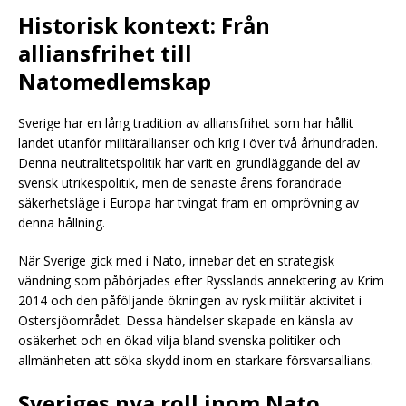
Historisk kontext: Från
alliansfrihet till
Natomedlemskap
Sverige har en lång tradition av alliansfrihet som har hållit
landet utanför militärallianser och krig i över två århundraden.
Denna neutralitetspolitik har varit en grundläggande del av
svensk utrikespolitik, men de senaste årens förändrade
säkerhetsläge i Europa har tvingat fram en omprövning av
denna hållning.
När Sverige gick med i Nato, innebar det en strategisk
vändning som påbörjades efter Rysslands annektering av Krim
2014 och den påföljande ökningen av rysk militär aktivitet i
Östersjöområdet. Dessa händelser skapade en känsla av
osäkerhet och en ökad vilja bland svenska politiker och
allmänheten att söka skydd inom en starkare försvarsallians.
Sveriges nya roll inom Nato