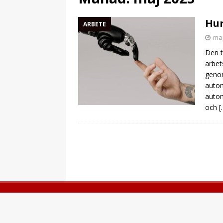
Hur
ARBETE
maj
Den t
arbet
genom
autom
autom
och
[