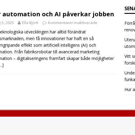
SEN
 automation och AI påverkar jobben
 5, 2025
Ella Björk
Kommentarer inaktiverade
Förrå
renov
eknologiska utvecklingen har alltid förändrat
smarknaden, men få innovationer har haft en så
Uteru
gripande effekt som artificiell intelligens (AI) och
utom
ation. Från fabriksrobotar till avancerad marketing
Vitt 
ation – digitaliseringens framfart skapar både möjligheter
forsk
…]
Under
funka
Hur a