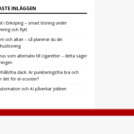
ASTE INLÄGGEN
d i Enköping – smart lösning under
ering och flytt
m och altan – så planerar du din
huslösning
snus som alternativ till cigaretter – detta säger
ningen
hållsfria däck: Är punkteringsfria bra och
r det för el-scooter?
utomation och AI påverkar jobben