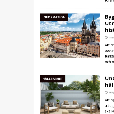
förän
Byg
INFORMATION
Utm
his
mar
Att r
bevar
funkt
och m
Und
HÅLLBARHET
hål
aug
Att n
trädg
ska k