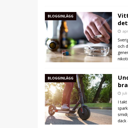
Vit
BLOGGINLÄGG
det
apr
Sveri
och d
gener
nikot
Und
BLOGGINLÄGG
bra
jul
I tak
spark
smidi
däck 