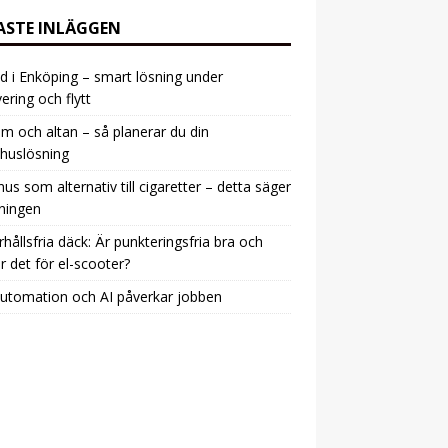
ASTE INLÄGGEN
d i Enköping – smart lösning under
ering och flytt
m och altan – så planerar du din
huslösning
snus som alternativ till cigaretter – detta säger
ningen
hållsfria däck: Är punkteringsfria bra och
r det för el-scooter?
utomation och AI påverkar jobben