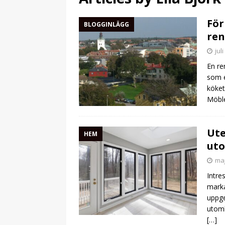
För
BLOGGINLÄGG
ren
jul
En re
som e
köket
Möble
Ute
HEM
ut
maj
Intre
marka
uppge
utomh
[…]