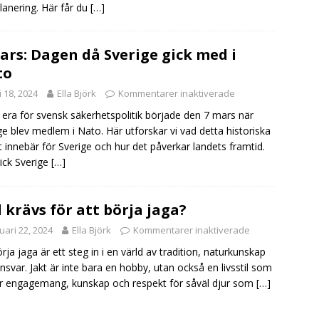
lanering. Här får du
[…]
ars: Dagen då Sverige gick med i
to
i 18, 2024
Ella Björk
Kommentarer inaktiverade
 era för svensk säkerhetspolitik började den 7 mars när
ge blev medlem i Nato. Här utforskar vi vad detta historiska
t innebär för Sverige och hur det påverkar landets framtid.
ick Sverige
[…]
 krävs för att börja jaga?
uari 22, 2024
Ella Björk
Kommentarer inaktiverade
örja jaga är ett steg in i en värld av tradition, naturkunskap
nsvar. Jakt är inte bara en hobby, utan också en livsstil som
r engagemang, kunskap och respekt för såväl djur som
[…]