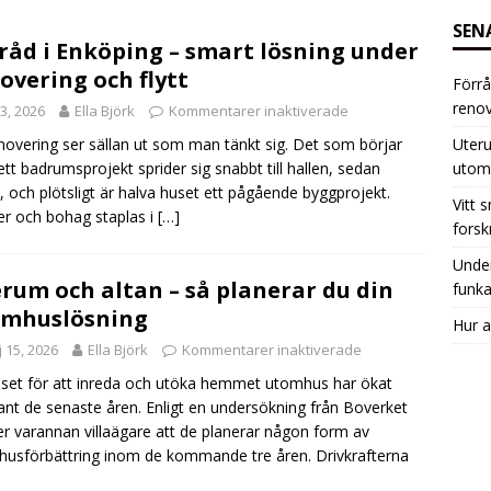
SEN
råd i Enköping – smart lösning under
overing och flytt
Förrå
renov
i 3, 2026
Ella Björk
Kommentarer inaktiverade
Uteru
novering ser sällan ut som man tänkt sig. Det som börjar
utom
tt badrumsprojekt sprider sig snabbt till hallen, sedan
, och plötsligt är halva huset ett pågående byggprojekt.
Vitt 
r och bohag staplas i
[…]
forsk
Under
rum och altan – så planerar du din
funka
omhuslösning
Hur a
 15, 2026
Ella Björk
Kommentarer inaktiverade
sset för att inreda och utöka hemmet utomhus har ökat
nt de senaste åren. Enligt en undersökning från Boverket
r varannan villaägare att de planerar någon form av
usförbättring inom de kommande tre åren. Drivkrafterna