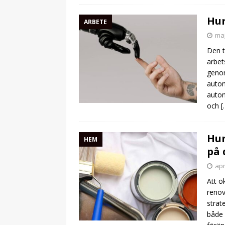
Hur
ARBETE
maj
Den t
arbet
genom
autom
autom
och
[
Hur
HEM
på 
apr
Att ö
renov
strat
både 