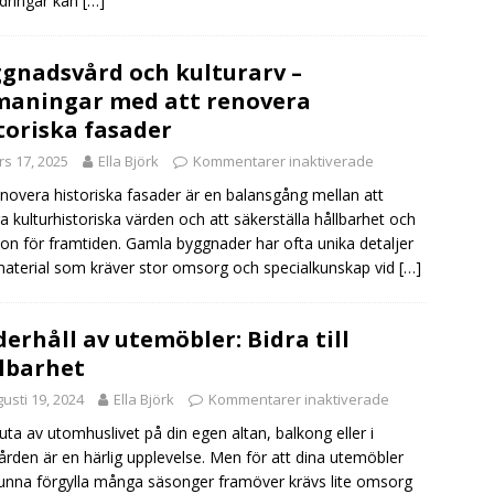
dringar kan
[…]
gnadsvård och kulturarv –
aningar med att renovera
toriska fasader
s 17, 2025
Ella Björk
Kommentarer inaktiverade
enovera historiska fasader är en balansgång mellan att
a kulturhistoriska värden och att säkerställa hållbarhet och
ion för framtiden. Gamla byggnader har ofta unika detaljer
aterial som kräver stor omsorg och specialkunskap vid
[…]
erhåll av utemöbler: Bidra till
lbarhet
usti 19, 2024
Ella Björk
Kommentarer inaktiverade
juta av utomhuslivet på din egen altan, balkong eller i
ården är en härlig upplevelse. Men för att dina utemöbler
unna förgylla många säsonger framöver krävs lite omsorg