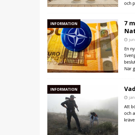
och p
7 m
INFORMATION
Na
jun
En ny
Sveri
beslu
När g
Vad
INFORMATION
jan
Att b
och a
kräve