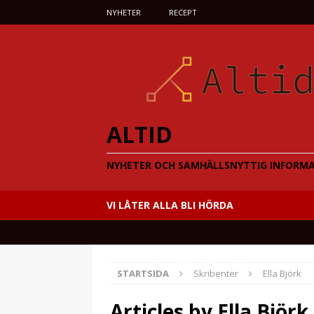
NYHETER
RECEPT
ALTID
NYHETER OCH SAMHÄLLSNYTTIG INFORM
VI LÅTER ALLA BLI HÖRDA
STARTSIDA
Skribenter
Ella Björk
Articles by
Ella Björk