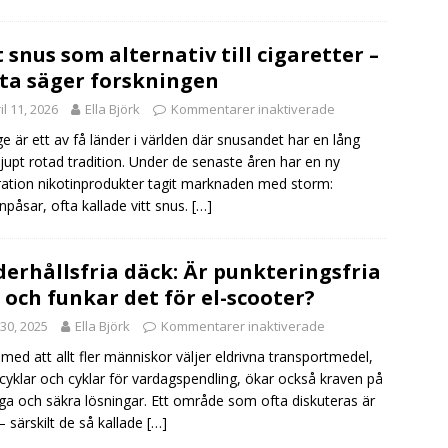
t snus som alternativ till cigaretter –
ta säger forskningen
il 11, 2026
Ella Björk
Kommentarer inaktiverade
ge är ett av få länder i världen där snusandet har en lång
jupt rotad tradition. Under de senaste åren har en ny
ation nikotinprodukter tagit marknaden med storm:
inpåsar, ofta kallade vitt snus.
[…]
erhållsfria däck: Är punkteringsfria
 och funkar det för el-scooter?
i 30, 2025
Ella Björk
Kommentarer inaktiverade
t med att allt fler människor väljer eldrivna transportmedel,
cyklar och cyklar för vardagspendling, ökar också kraven på
ga och säkra lösningar. Ett område som ofta diskuteras är
– särskilt de så kallade
[…]