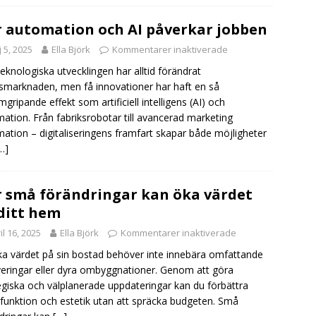
 automation och AI påverkar jobben
 5, 2025
Ella Björk
Kommentarer inaktiverade
eknologiska utvecklingen har alltid förändrat
smarknaden, men få innovationer har haft en så
gripande effekt som artificiell intelligens (AI) och
ation. Från fabriksrobotar till avancerad marketing
ation – digitaliseringens framfart skapar både möjligheter
…]
 små förändringar kan öka värdet
ditt hem
il 16, 2025
Ella Björk
Kommentarer inaktiverade
ka värdet på sin bostad behöver inte innebära omfattande
eringar eller dyra ombyggnationer. Genom att göra
egiska och välplanerade uppdateringar kan du förbättra
funktion och estetik utan att spräcka budgeten. Små