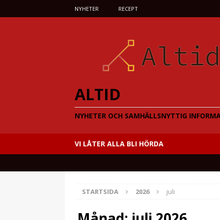
NYHETER
RECEPT
ALTID
NYHETER OCH SAMHÄLLSNYTTIG INFORM
VI LÅTER ALLA BLI HÖRDA
STARTSIDA
2026
juli
Månad:
juli 2026