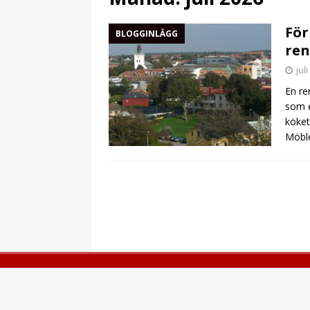
För
BLOGGINLÄGG
ren
jul
En re
som e
köket
Möble