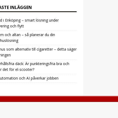
ASTE INLÄGGEN
d i Enköping – smart lösning under
ering och flytt
m och altan – så planerar du din
huslösning
snus som alternativ till cigaretter – detta säger
ningen
hållsfria däck: Är punkteringsfria bra och
r det för el-scooter?
utomation och AI påverkar jobben