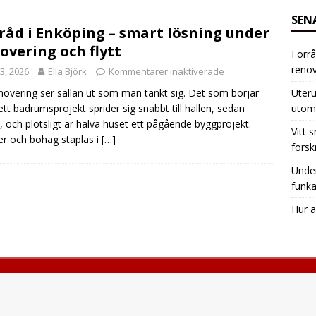
SEN
råd i Enköping – smart lösning under
overing och flytt
Förrå
renov
i 3, 2026
Ella Björk
Kommentarer inaktiverade
Uteru
novering ser sällan ut som man tänkt sig. Det som börjar
utom
tt badrumsprojekt sprider sig snabbt till hallen, sedan
, och plötsligt är halva huset ett pågående byggprojekt.
Vitt 
r och bohag staplas i
[…]
forsk
Under
funka
Hur a