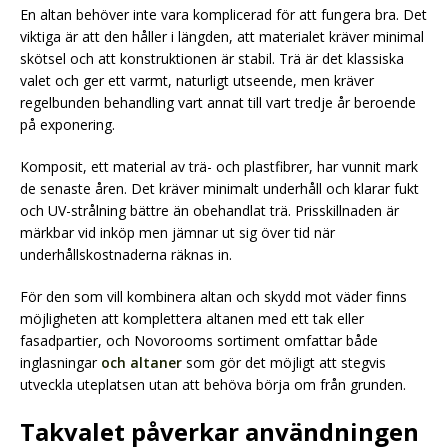
En altan behöver inte vara komplicerad för att fungera bra. Det
viktiga är att den håller i längden, att materialet kräver minimal
skötsel och att konstruktionen är stabil. Trä är det klassiska
valet och ger ett varmt, naturligt utseende, men kräver
regelbunden behandling vart annat till vart tredje år beroende
på exponering.
Komposit, ett material av trä- och plastfibrer, har vunnit mark
de senaste åren. Det kräver minimalt underhåll och klarar fukt
och UV-strålning bättre än obehandlat trä. Prisskillnaden är
märkbar vid inköp men jämnar ut sig över tid när
underhållskostnaderna räknas in.
För den som vill kombinera altan och skydd mot väder finns
möjligheten att komplettera altanen med ett tak eller
fasadpartier, och Novorooms sortiment omfattar både
inglasningar
och altaner
som gör det möjligt att stegvis
utveckla uteplatsen utan att behöva börja om från grunden.
Takvalet påverkar användningen