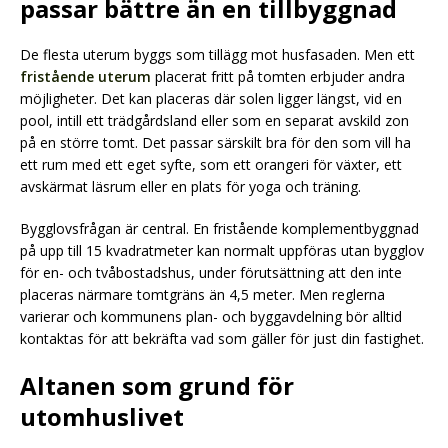
passar bättre än en tillbyggnad
De flesta uterum byggs som tillägg mot husfasaden. Men ett
fristående uterum
placerat fritt på tomten erbjuder andra
möjligheter. Det kan placeras där solen ligger längst, vid en
pool, intill ett trädgårdsland eller som en separat avskild zon
på en större tomt. Det passar särskilt bra för den som vill ha
ett rum med ett eget syfte, som ett orangeri för växter, ett
avskärmat läsrum eller en plats för yoga och träning.
Bygglovsfrågan är central. En fristående komplementbyggnad
på upp till 15 kvadratmeter kan normalt uppföras utan bygglov
för en- och tvåbostadshus, under förutsättning att den inte
placeras närmare tomtgräns än 4,5 meter. Men reglerna
varierar och kommunens plan- och byggavdelning bör alltid
kontaktas för att bekräfta vad som gäller för just din fastighet.
Altanen som grund för
utomhuslivet