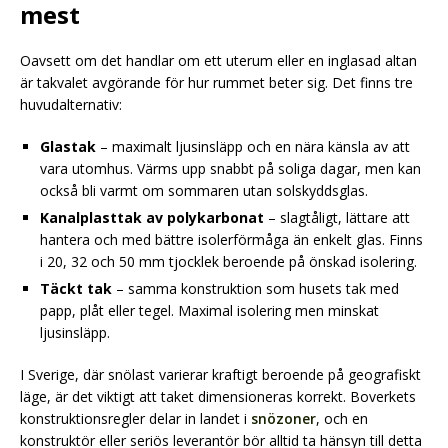
mest
Oavsett om det handlar om ett uterum eller en inglasad altan
är takvalet avgörande för hur rummet beter sig. Det finns tre
huvudalternativ:
Glastak
– maximalt ljusinsläpp och en nära känsla av att
vara utomhus. Värms upp snabbt på soliga dagar, men kan
också bli varmt om sommaren utan solskyddsglas.
Kanalplasttak av polykarbonat
– slagtåligt, lättare att
hantera och med bättre isolerförmåga än enkelt glas. Finns
i 20, 32 och 50 mm tjocklek beroende på önskad isolering.
Täckt tak
– samma konstruktion som husets tak med
papp, plåt eller tegel. Maximal isolering men minskat
ljusinsläpp.
I Sverige, där snölast varierar kraftigt beroende på geografiskt
läge, är det viktigt att taket dimensioneras korrekt. Boverkets
konstruktionsregler delar in landet i
snözoner
, och en
konstruktör eller seriös leverantör bör alltid ta hänsyn till detta