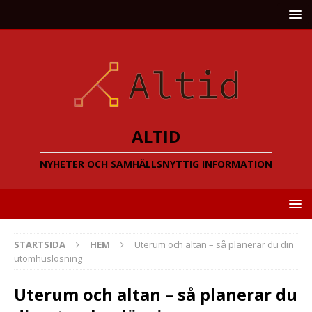
ALTID
NYHETER OCH SAMHÄLLSNYTTIG INFORMATION
STARTSIDA
HEM
Uterum och altan – så planerar du din
utomhuslösning
Uterum och altan – så planerar du